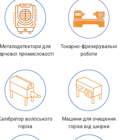
Металодетектори для
Токарно-фрезерувальні
арчової промисловості
роботи
Калібратор волоського
Машини для очищення
горіха
горіха від шкірки