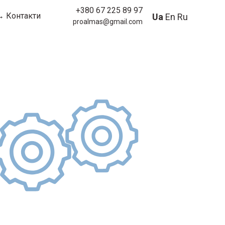
+380 67 225 89 97
→ Контакти
Ua
En
Ru
proalmas@gmail.com