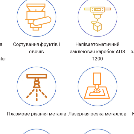
я
Сортування фруктів і
Напівавтоматичний
овочів
заклеювач каробок АПЗ
х
ler
1200
Плазмове різання металів
Лазерная резка металлов