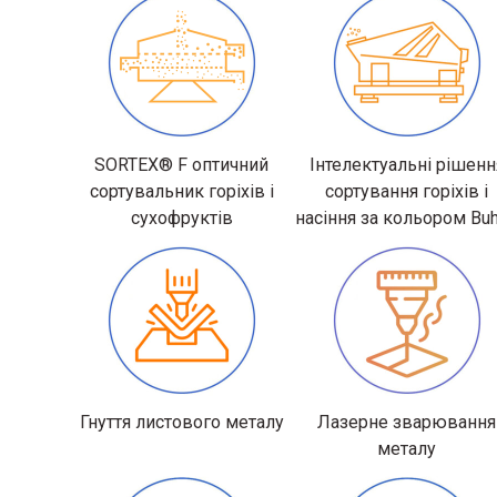
SORTEX® F оптичний
Інтелектуальні рішенн
сортувальник горіхів і
сортування горіхів і
сухофруктів
насіння за кольором Buh
Гнуття листового металу
Лазерне зварювання
металу