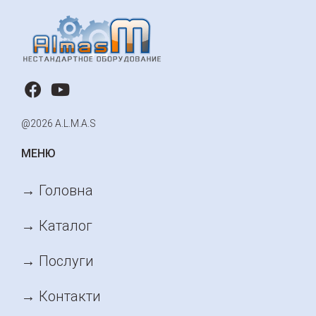
@2026 A.L.M.A.S
МЕНЮ
→ Головна
→ Каталог
→ Послуги
→ Контакти