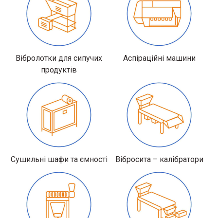
Вібролотки для сипучих
Аспіраційні машини
продуктів
Сушильні шафи та ємності
Вібросита – калібратори