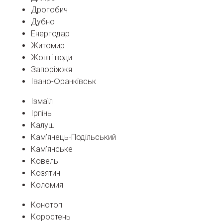
Дрогобич
Дубно
Енергодар
Житомир
Жовті води
Запоріжжя
Івано-Франківськ
Ізмаїл
Ірпінь
Калуш
Кам'янець-Подільський
Кам'янське
Ковель
Козятин
Коломия
Конотоп
Коростень