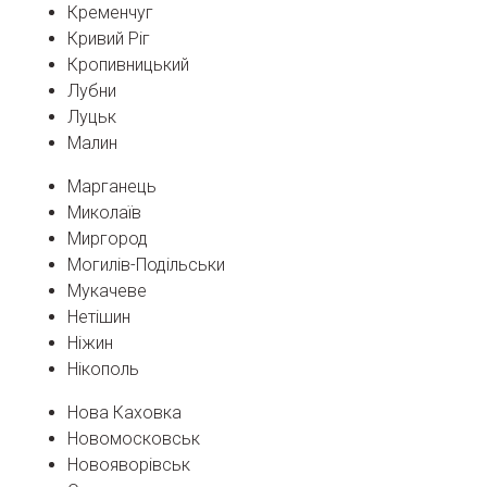
Кременчуг
Кривий Ріг
Кропивницький
Лубни
Луцьк
Малин
Марганець
Миколаїв
Миргород
Могилів-Подільськи
Мукачеве
Нетішин
Ніжин
Нікополь
Нова Каховка
Новомосковськ
Новояворівськ