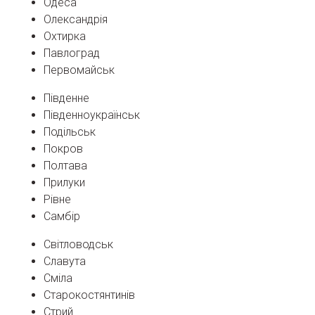
Одеса
Олександрія
Охтирка
Павлоград
Первомайськ
Південне
Південноукраїнськ
Подільськ
Покров
Полтава
Прилуки
Рівне
Самбір
Світловодськ
Славута
Сміла
Старокостянтинів
Стрий