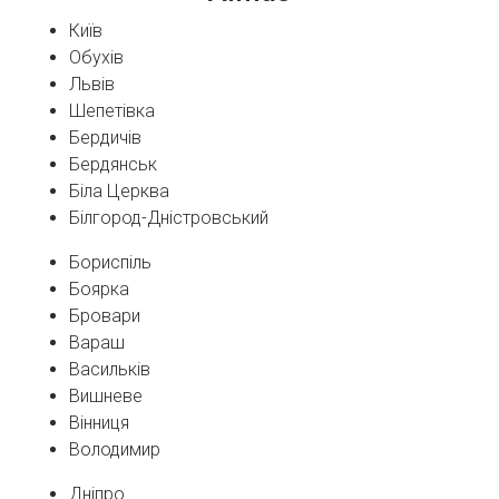
Київ
Обухів
Львів
Шепетівка
Бердичів
Бердянськ
Біла Церква
Білгород-Дністровський
Бориспіль
Боярка
Бровари
Вараш
Васильків
Вишневе
Вінниця
Володимир
Дніпро