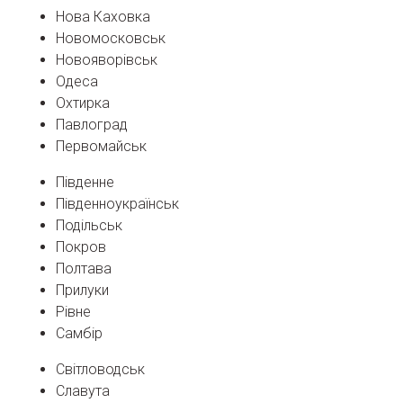
Нова Каховка
Новомосковськ
Новояворівськ
Одеса
Охтирка
Павлоград
Первомайськ
Південне
Південноукраїнськ
Подільськ
Покров
Полтава
Прилуки
Рівне
Самбір
Світловодськ
Славута