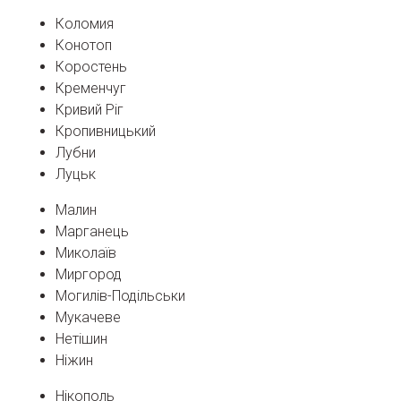
Коломия
Конотоп
Коростень
Кременчуг
Кривий Ріг
Кропивницький
Лубни
Луцьк
Малин
Марганець
Миколаїв
Миргород
Могилів-Подільськи
Мукачеве
Нетішин
Ніжин
Нікополь