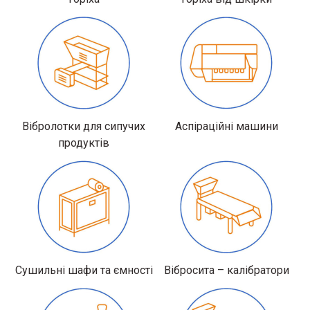
Вібролотки для сипучих
Аспіраційні машини
продуктів
Сушильні шафи та ємності
Вібросита – калібратори