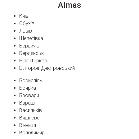
Almas
Київ
Обухів
Львів
Шепетівка
Бердичів
Бердянськ
Біла Церква
Білгород-Дністровський
Бориспіль
Боярка
Бровари
Вараш
Васильків
Вишневе
Вінниця
Володимир