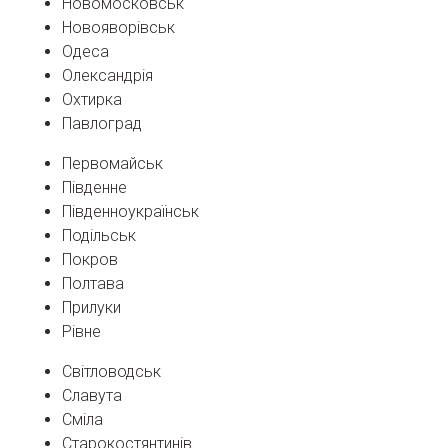
Новомосковськ
Новояворівськ
Одеса
Олександрія
Охтирка
Павлоград
Первомайськ
Південне
Південноукраїнськ
Подільськ
Покров
Полтава
Прилуки
Рівне
Світловодськ
Славута
Сміла
Старокостянтинів