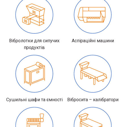
Вібролотки для сипучих
Аспіраційні машини
продуктів
Сушильні шафи та ємності
Вібросита – калібратори