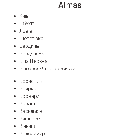
Almas
Київ
Обухів
Львів
Шепетівка
Бердичів
Бердянськ
Біла Церква
Білгород-Дністровський
Бориспіль
Боярка
Бровари
Вараш
Васильків
Вишневе
Вінниця
Володимир