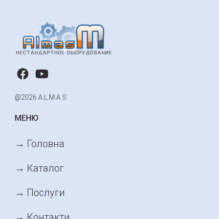
@2026 A.L.M.A.S
МЕНЮ
→ Головна
→ Каталог
→ Послуги
→ Контакти