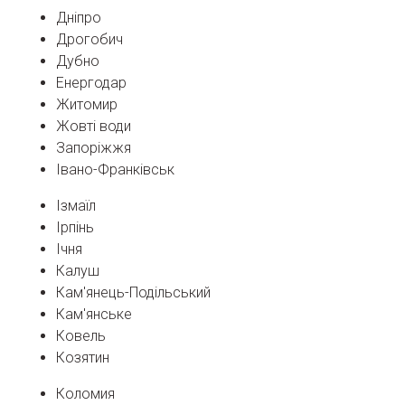
Дніпро
Дрогобич
Дубно
Енергодар
Житомир
Жовті води
Запоріжжя
Івано-Франківськ
Ізмаїл
Ірпінь
Ічня
Калуш
Кам'янець-Подільський
Кам'янське
Ковель
Козятин
Коломия