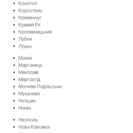
Конотоп
Коростень
Кременчуг
Кривий Ріг
Кропивницький
Лубни
Луцьк
Малин
Марганець
Миколаїв
Миргород
Могилів-Подільськи
Мукачеве
Нетішин
Ніжин
Нікополь
Нова Каховка