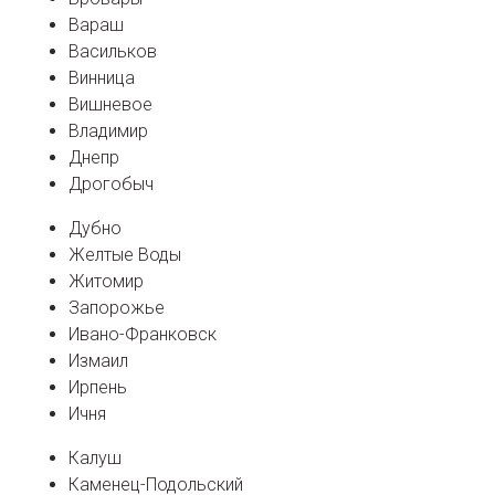
Вараш
Васильков
Винница
Вишневое
Владимир
Днепр
Дрогобыч
Дубно
Желтые Воды
Житомир
Запорожье
Ивано-Франковск
Измаил
Ирпень
Ичня
Калуш
Каменец-Подольский