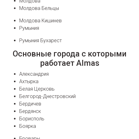
Молдова
Молдова Бельцы
Молдова Кишинев
Румыния
Румыния Бухарест
Основные города с которыми
работает Almas
Александрия
Ахтырка
Белая Церковь
Белгород-Днестровский
Бердичев
Бердянск
Борисполь
Боярка
Бровары