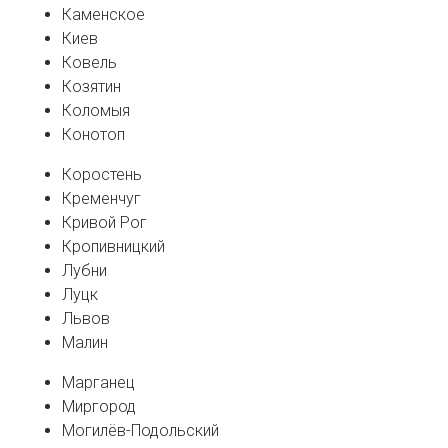
Каменское
Киев
Ковель
Козятин
Коломыя
Конотоп
Коростень
Кременчуг
Кривой Рог
Кропивницкий
Лубни
Луцк
Львов
Малин
Марганец
Миргород
Могилёв-Подольский