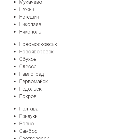
Мукачево
Нежин
Нетешин
Николаев
Никополь
Новомосковськ
Новояворовск
Обухов
Одесса
Павлоград
Первомайск
Подольск
Покров
Полтава
Прилуки
Ровно
Самбор
Светловодск