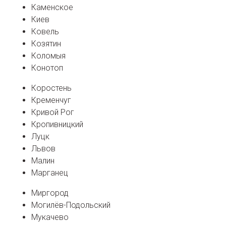
Каменское
Киев
Ковель
Козятин
Коломыя
Конотоп
Коростень
Кременчуг
Кривой Рог
Кропивницкий
Луцк
Львов
Малин
Марганец
Миргород
Могилёв-Подольский
Мукачево