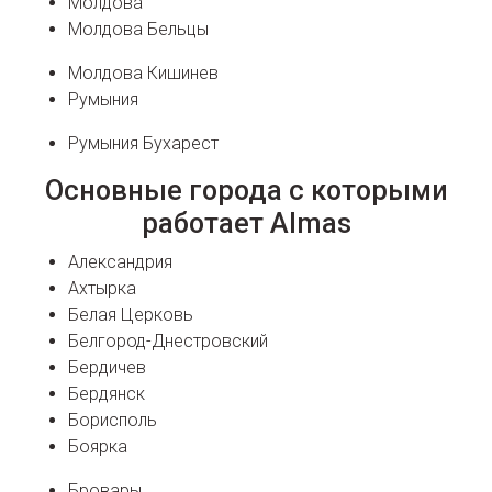
Молдова
Молдова Бельцы
Молдова Кишинев
Румыния
Румыния Бухарест
Основные города с которыми
работает Almas
Александрия
Ахтырка
Белая Церковь
Белгород-Днестровский
Бердичев
Бердянск
Борисполь
Боярка
Бровары