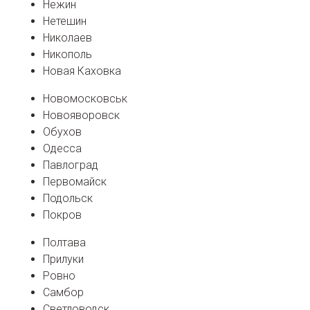
Нежин
Нетешин
Николаев
Никополь
Новая Каховка
Новомосковськ
Новояворовск
Обухов
Одесса
Павлоград
Первомайск
Подольск
Покров
Полтава
Прилуки
Ровно
Самбор
Светловодск