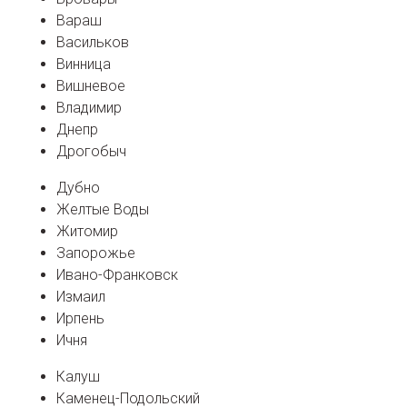
Вараш
Васильков
Винница
Вишневое
Владимир
Днепр
Дрогобыч
Дубно
Желтые Воды
Житомир
Запорожье
Ивано-Франковск
Измаил
Ирпень
Ичня
Калуш
Каменец-Подольский