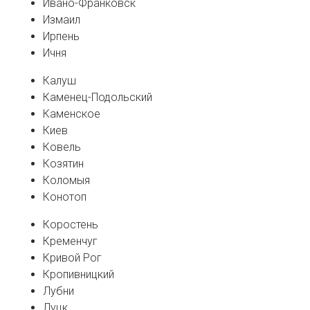
Ивано-Франковск
Измаил
Ирпень
Ичня
Калуш
Каменец-Подольский
Каменское
Киев
Ковель
Козятин
Коломыя
Конотоп
Коростень
Кременчуг
Кривой Рог
Кропивницкий
Лубни
Луцк