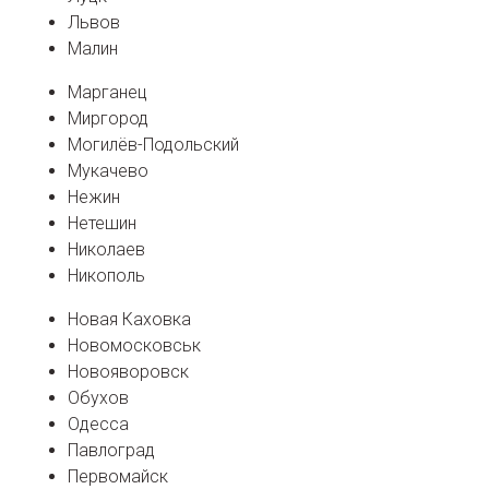
Львов
Малин
Марганец
Миргород
Могилёв-Подольский
Мукачево
Нежин
Нетешин
Николаев
Никополь
Новая Каховка
Новомосковськ
Новояворовск
Обухов
Одесса
Павлоград
Первомайск